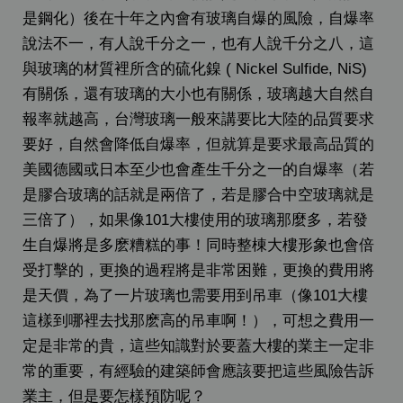
是鋼化）後在十年之內會有玻璃自爆的風險，自爆率
說法不一，有人說千分之一，也有人說千分之八，這
與玻璃的材質裡所含的硫化鎳 ( Nickel Sulfide, NiS)
有關係，還有玻璃的大小也有關係，玻璃越大自然自
報率就越高，台灣玻璃一般來講要比大陸的品質要求
要好，自然會降低自爆率，但就算是要求最高品質的
美國德國或日本至少也會產生千分之一的自爆率（若
是膠合玻璃的話就是兩倍了，若是膠合中空玻璃就是
三倍了），如果像101大樓使用的玻璃那麼多，若發
生自爆將是多麽糟糕的事！同時整棟大樓形象也會倍
受打擊的，更換的過程將是非常困難，更換的費用將
是天價，為了一片玻璃也需要用到吊車（像101大樓
這樣到哪裡去找那麽高的吊車啊！），可想之費用一
定是非常的貴，這些知識對於要蓋大樓的業主一定非
常的重要，有經驗的建築師會應該要把這些風險告訴
業主，但是要怎樣預防呢？