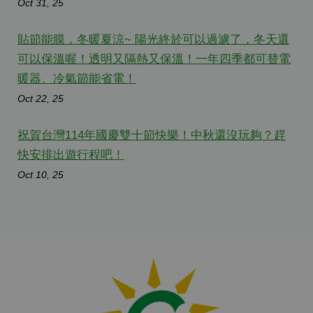
Oct 31, 25
貼節能膜，冬暖夏涼~ 陽光終於可以過濾了，冬天還
可以保溫喔！透明又隔熱又保溫！一年四季都可替電
暖器、冷氣節能省電！
Oct 22, 25
祝賀台灣114年國慶雙十節快樂！中秋還沒玩夠？趕
快安排出遊行程吧！
Oct 10, 25