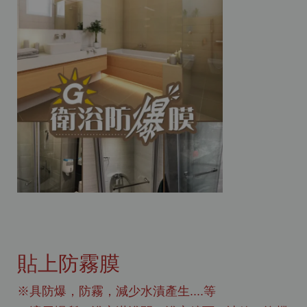
貼上防霧膜
※具防爆，防霧，減少水漬產生....等