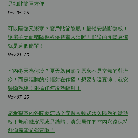
是如此簡單方便！
Dec 05, 25
可以隔熱又禦寒？窗戶貼節能膜！牆體安裝斷熱板！
讓房子大面積隔熱或保持室內溫暖！舒適的冬暖夏涼
就是這個簡單！
Nov 21, 25
室內冬天為何冷？夏天為何熱？原來不是空氣的對流
冷！而是牆體的冷輻射在作怪！想要冬暖夏涼，就安
裝斷熱板！阻擋任何冷熱輻射！
Nov 07, 25
您希望室內冬暖夏涼嗎？安裝被動式永久隔熱的斷熱
板！無論鐵皮屋或是牆體，讓您居住的室內永遠保持
舒適節能又省電喔！