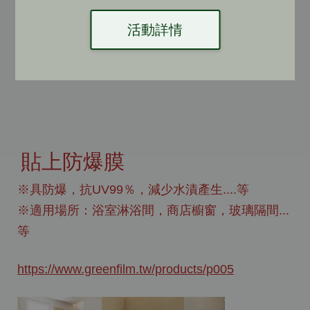
活動詳情
貼上防爆膜
※具防爆，抗UV99％，減少水漬產生....等
※適用場所：浴室淋浴間，商店櫥窗，玻璃隔間...
等
https://www.greenfilm.tw/products/p005