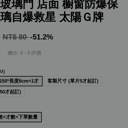
 玻璃門 店面 櫥窗防爆保
玻璃自爆救星 太陽Ｇ牌
9
NT$ 80
-51.2%
總分:
0
-
0
評價
M)
50*長度6cm=1才
客製尺寸 (單片5才起訂)
50才起訂)
數=才數=下單數量