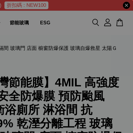
)
折扣碼 : NEW100
節能玻璃
ESG
璃隔間 玻璃門 店面 櫥窗防爆保護 玻璃自爆救星 太陽Ｇ
灣節能膜】4MIL 高強度
安全防爆膜 預防颱風
Y衛浴廁所 淋浴間 抗
99% 乾溼分離工程 玻璃