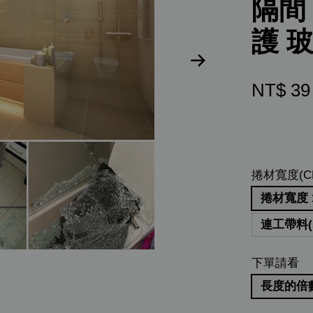
隔間
護 
NT$ 3
捲材寬度(C
捲材寬度 1
連工帶料(
下單請看
長度的倍