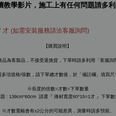
教學影片，施工上有任何問題請多利用
元 / 才 (如需安裝服務請洽客服詢問)
【購買說明】
商品為客製品，不接受退換貨，下單時請多利用「客服詢
買多項規格/張數，請下單總才數後，於「備註欄」填寫尺
※
長度的倍數=才數=下單數量
題 : 139cm*60cm 請選『 捲材寬度60*15=1才 』下單數
※才數寬幅會有±2公分的可能差異，測量時請多預留。