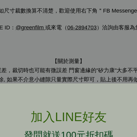
如尺寸裁數換算不清楚，歡迎使用右下角＂FB Messenge
E ID：
@
greenfilm
或來電（
06-2894703
）洽詢由客服為
【關於測量】
，裁切時也可能有微誤差 門窗邊緣的"矽力康"大多不
除, 如果不介意小縫隙只量實際尺寸即可，貼上後不用再
_________________________________________________
高強度防爆膜！守護您的人身安全！
加入LINE好友
💬玻璃安裝不當？💬玻璃養護不當？💬玻璃品質不好？
發問就送100元折扣碼