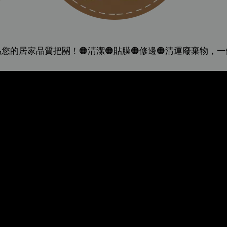
您的居家品質把關！🟠清潔🟠貼膜🟠修邊🟠清運廢棄物，