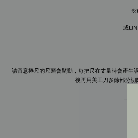
※
或LIN
請留意捲尺的尺頭會鬆動，每把尺在丈量時會產生誤差
後再用美工刀多餘部分切
_____