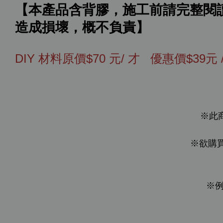
【本產品含背膠，施工前請完整閱讀
造成損壞，概不負責】
DIY 材料原價$70 元/ 才 優惠價$39
※此
※欲購
※
例