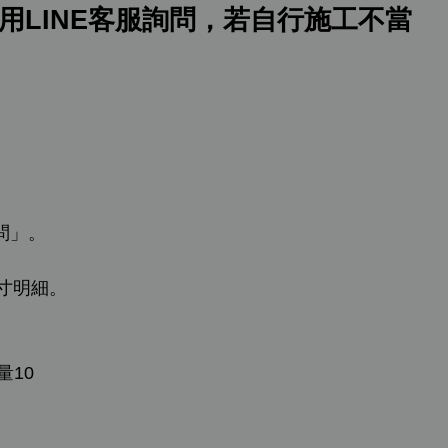
LINE客服詢問，若自行施工不當
問」。
寸明細。
量10