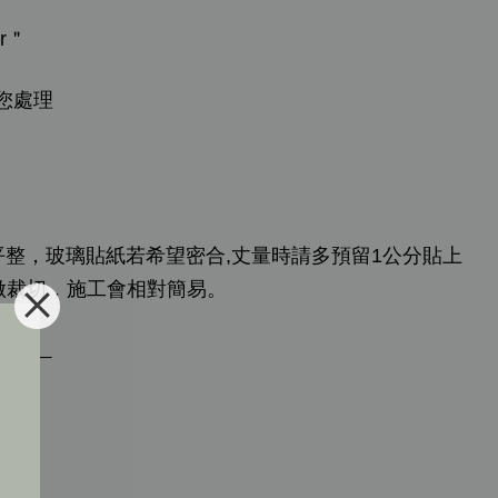
r＂
您處理
平整，玻璃貼紙若希望密合,丈量時請多預留1公分貼上
做裁切，施工會相對簡易。
______