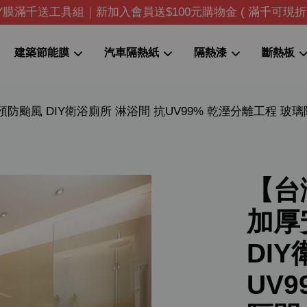
IY膜滿千送工具組｜新加入會員送$100元購物金 ( 滿千可現折
建築節能膜
汽車隔熱紙
隔熱漆
斷熱板
預防颱風 DIY衛浴廁所 淋浴間 抗UV99% 乾溼分離工程 玻
您的購物車目前還是空的。
繼續購物
【台
加厚
DI
UV