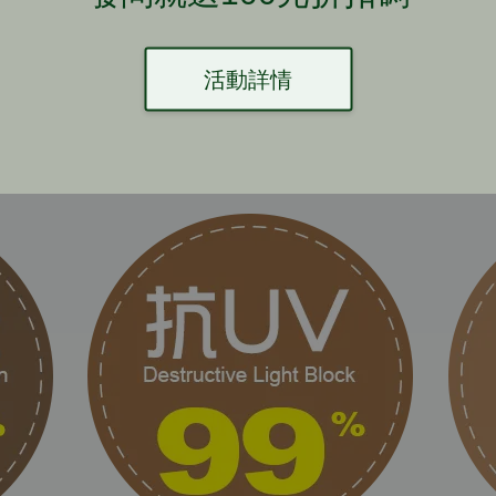
意外總是很突然！玻璃自爆！飛濺傷人難避免？
活動詳情
驚！您只要貼上安全防爆膜，遇上玻璃自爆也能💯擋住碎玻
🌱台灣節能膜不只解決隔熱煩惱！也替您的安全把關！👍