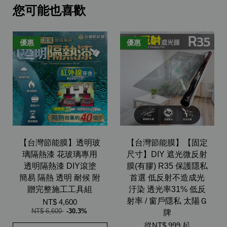
您可能也喜歡
優惠
優惠
【台灣節能膜】透明玻
【台灣節能膜】【固定
璃隔熱漆 花玻璃專用
尺寸】DIY 遮光微反射
透明隔熱漆 DIY滾塗
膜(有膠) R35 保護隱私
簡易 隔熱 透明 耐候 附
首選 低反射不造成光
贈完整施工工具組
汙染 透光率31% 低反
射率 / 窗戶隱私 太陽Ｇ
NT$ 4,600
NT$ 6,600
-30.3%
牌
從
NT$ 999
起