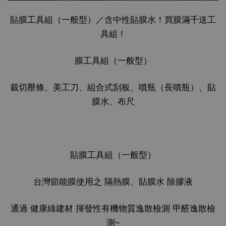
貼膜工具組（一般型）／含中性貼膜水！買膜滿千送工
具組！
膜工具組（一般型）
裁切壓條、美工刀、組合式刮板、噴瓶（長噴瓶）、貼
膜水、布尺
貼膜工具組（一般型）
台灣節能膜使用之 隔熱膜、貼膜水 除膠液
通過 健康綠建材 揮發性有機物質逸散檢測 甲醛逸散檢
測~