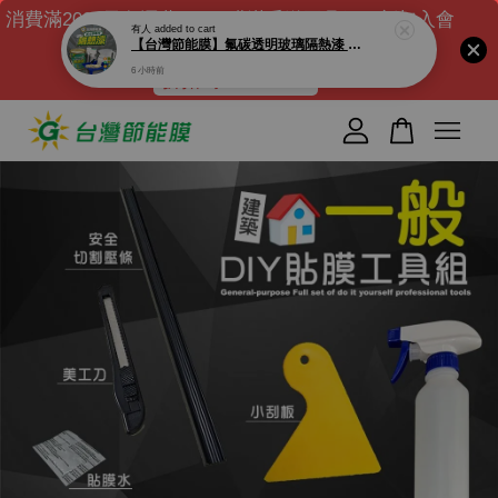
消費滿2000元免運費｜DIY膜滿千送工具組｜新加入會
員送$100元購物金 ( 滿千可現折)
折扣碼 : NEW100
您的購物車目前還是空的。
繼續購物