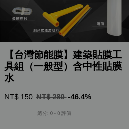
【台灣節能膜】建築貼膜工
具組（一般型）含中性貼膜
水
NT$ 150
NT$ 280
-46.4%
總分:
0
-
0
評價