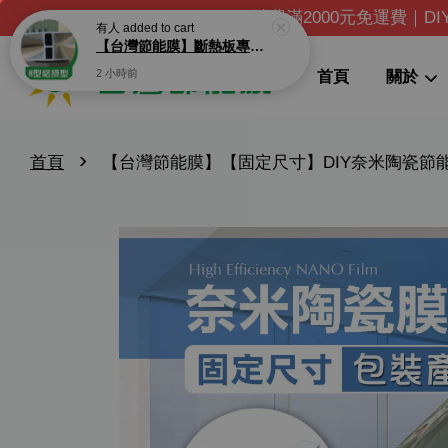
消費滿2000元免運費｜D
有人
added to cart
【台灣節能膜】斷熱板專用鋁條 五金配件
2 小時前
首頁
關於
›
首頁
【台灣節能膜】【固定尺寸】DIY奈米陶瓷節能膜(有