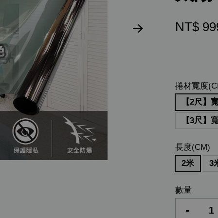
NT$ 9
捲材寬度(C
【2尺】寬
【3尺】寬
長度(CM)
2米
3
數量
-