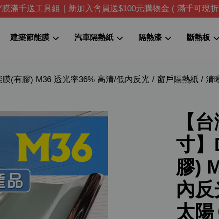
IY膜滿千送工具組｜新加入會員送$100元購物金 ( 滿千可現折
建築節能膜
汽車隔熱紙
隔熱漆
斷熱板
膠) M36 透光率36% 高清/低內反光 / 窗戶隔熱紙 / 清晰
您的購物車目前還是空的。
繼續購物
【台
寸】
膠) 
內反光
太陽