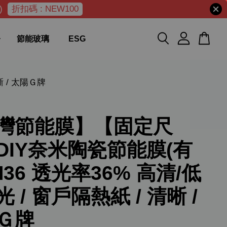
)
折扣碼 : NEW100
節能玻璃
ESG
 / 太陽Ｇ牌
灣節能膜】【固定尺
DIY奈米陶瓷節能膜(有
M36 透光率36% 高清/低
 / 窗戶隔熱紙 / 清晰 /
Ｇ牌