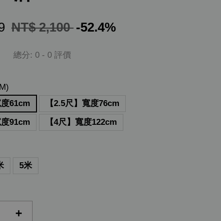
99
NT$ 2,100
-52.4%
總分:
0
-
0
評價
M)
度61cm
【2.5尺】寬度76cm
度91cm
【4尺】寬度122cm
米
5米
+