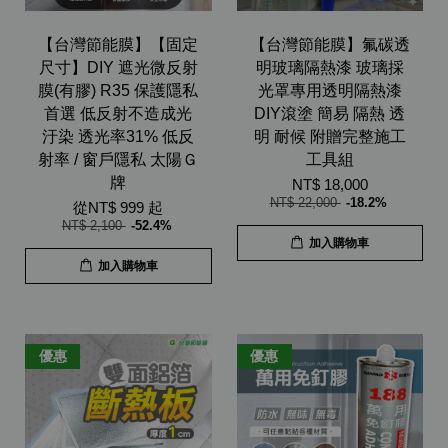
【台灣節能膜】【固定
【台灣節能膜】氟碳透
尺寸】DIY 遮光微反射
明玻璃隔熱漆 玻璃採
膜(有膠) R35 保護隱私
光罩專用透明隔熱漆
首選 低反射不造成光
DIY滾塗 簡易 隔熱 透
汙染 透光率31% 低反
明 耐候 附贈完整施工
射率 / 窗戶隱私 太陽Ｇ
工具組
牌
NT$ 18,000
NT$ 22,000
-18.2%
從
NT$ 999
起
NT$ 2,100
-52.4%
加入購物車
加入購物車
優惠
優惠