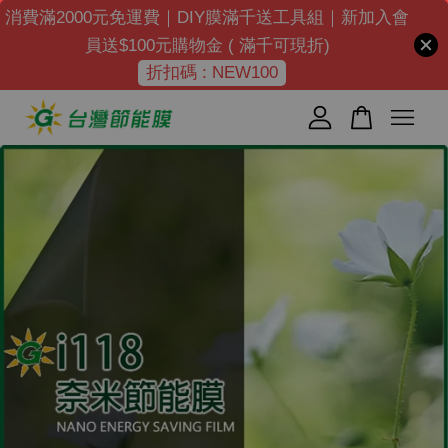
消費滿2000元免運費｜DIY膜滿千送工具組｜新加入會
員送$100元購物金 ( 滿千可現折)
折扣碼 : NEW100
您的購物車目前還是空的。
繼續購物