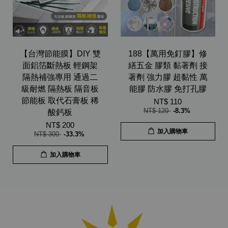
【台灣節能膜】DIY 雙
188【萬用免釘膠】修
面鋁箔斷熱板 輕鋼架
繕五金 膠類 黏著劑 接
隔熱補強專用 通過二
著劑 強力膠 超黏性 萬
級耐燃 隔熱板 隔音板
能膠 防水膠 免打孔膠
節能板 取代石膏板 稀
NT$ 110
NT$ 120
-8.3%
酸鈣板
NT$ 200
加入購物車
NT$ 300
-33.3%
加入購物車