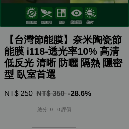
【台灣節能膜】奈米陶瓷節
能膜 i118-透光率10% 高清
低反光 清晰 防曬 隔熱 隱密
型 臥室首選
NT$ 250
NT$ 350
-28.6%
總分:
0
-
0
評價