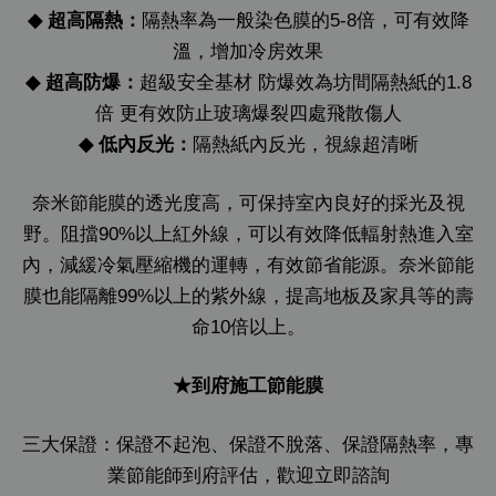
◆
超高隔熱：
隔熱率為一般染色膜的5-8倍，可有效降
溫，增加冷房效果
◆
超高防爆：
超級安全基材 防爆效為坊間隔熱紙的1.8
倍 更有效防止玻璃爆裂四處飛散傷人
◆
低內反光：
隔熱紙內反光，視線超清晰
奈米節能膜的透光度高，可保持室內良好的採光及視
野。阻擋90%以上紅外線，可以有效降低輻射熱進入室
內，減緩冷氣壓縮機的運轉，有效節省能源。奈米節能
膜也能隔離99%以上的紫外線，提高地板及家具等的壽
命10倍以上。
★到府施工節能膜
三大保證：保證不起泡、保證不脫落、保證隔熱率，專
業節能師到府評估，歡迎立即諮詢