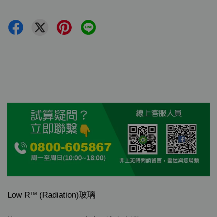
Low R
(Radiation)玻璃
TM