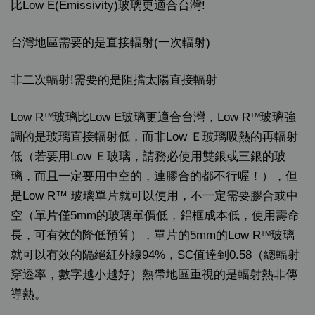
比Low E(Emissivity)玻璃更適合台灣!
台灣地區需要的是直接輻射(一次輻射)
非二次輻射!需要的是阻擋太陽直接輻射
Low R
玻璃比Low E玻璃更適合台灣，Low R
玻璃強
TM
TM
調的是玻璃直接輻射低，而非Low Ｅ玻璃吸熱的再輻射
低（若要用Low Ｅ玻璃，請務必使用雙銀或三銀的玻
璃，而且一定要用中空的，連膠合的都不行喔！），但
是Low R™ 玻璃單片就可以使用，不一定需要膠合或中
空（單片僅5mm的玻璃單價低，鋁框成本低，使用壽命
長，可有效的降低預算），單片的5mm的Low R
玻璃
TM
就可以有效的隔絕紅外線94%，SC值達到0.58（總輻射
穿透率，數字越小越好）熱帶地區重視的是輻射熱非傳
導熱。