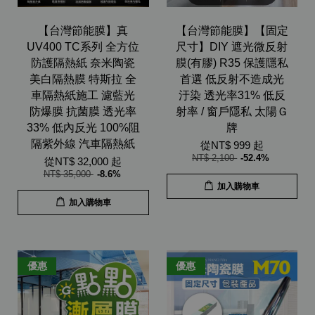
【台灣節能膜】真
【台灣節能膜】【固定
UV400 TC系列 全方位
尺寸】DIY 遮光微反射
防護隔熱紙 奈米陶瓷
膜(有膠) R35 保護隱私
美白隔熱膜 特斯拉 全
首選 低反射不造成光
車隔熱紙施工 濾藍光
汙染 透光率31% 低反
防爆膜 抗菌膜 透光率
射率 / 窗戶隱私 太陽Ｇ
33% 低內反光 100%阻
牌
隔紫外線 汽車隔熱紙
從
NT$ 999
起
NT$ 2,100
-52.4%
從
NT$ 32,000
起
NT$ 35,000
-8.6%
加入購物車
加入購物車
優惠
優惠