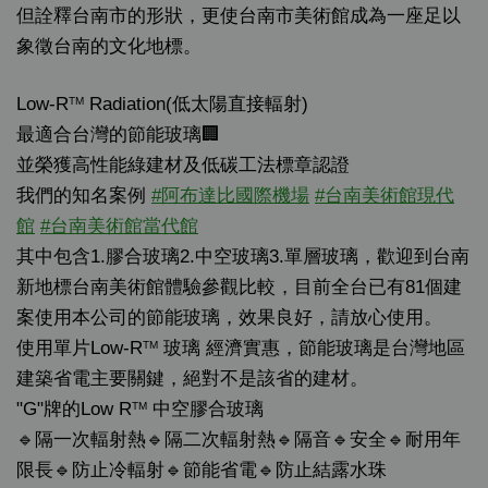
但詮釋台南市的形狀，更使台南市美術館成為一座足以
象徵台南的文化地標。
Low-R
Radiation(低太陽直接輻射)
TM
最適合台灣的節能玻璃🏢
並榮獲高性能綠建材及低碳工法標章認證
我們的知名案例
#
阿布達比國際機場
#
台南美術館現代
館
#
台南美術館當代館
其中包含1.膠合玻璃2.中空玻璃3.單層玻璃，歡迎到台南
新地標台南美術館體驗參觀比較，目前全台已有81個建
案使用本公司的節能玻璃，效果良好，請放心使用。
使用單片Low-R
玻璃 經濟實惠，節能玻璃是台灣地區
TM
建築省電主要關鍵，絕對不是該省的建材。
"G"牌的Low R
中空膠合玻璃
TM
🔹隔一次輻射熱🔹隔二次輻射熱🔹隔音🔹安全🔹耐用年
限長🔹防止冷輻射🔹節能省電🔹防止結露水珠