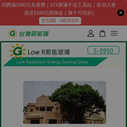
消費滿2000元免運費｜DIY膜滿千送工具組｜新加入會
員送$100元購物金 ( 滿千可現折)
折扣碼 : NEW100
您的購物車目前還是空的。
繼續購物