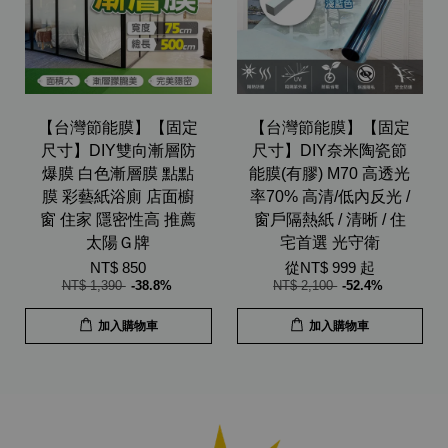
【台灣節能膜】【固定
【台灣節能膜】【固定
尺寸】DIY雙向漸層防
尺寸】DIY奈米陶瓷節
爆膜 白色漸層膜 點點
能膜(有膠) M70 高透光
膜 彩藝紙浴廁 店面櫥
率70% 高清/低內反光 /
窗 住家 隱密性高 推薦
窗戶隔熱紙 / 清晰 / 住
太陽Ｇ牌
宅首選 光守衛
NT$ 850
從
NT$ 999
起
NT$ 1,390
-38.8%
NT$ 2,100
-52.4%
加入購物車
加入購物車