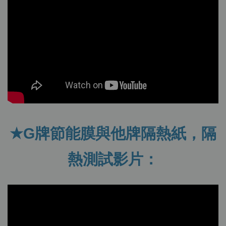
★G牌節能膜與他牌隔熱紙，隔
熱測試影片：