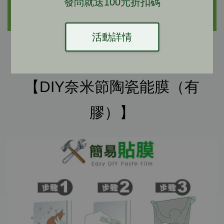
發問就送100元折扣碼
活動詳情
【DIY奈米節陶瓷能膜（有
膠）】