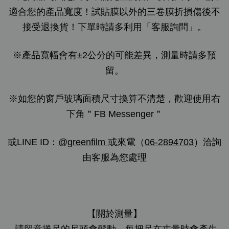
適合您的產品寬度！試貼膜以外的三卷膜折損傷後不
接受退換貨！下單時請多利用「客服詢問」。
※產品寬幅會有±2公分的可能差異，測量時請多預
留。
※如您的窗戶玻璃面積尺寸換算不清楚，歡迎使用右
下角＂FB Messenger＂
或LINE ID：
@
greenfilm
或來電（
06-2894703
）洽詢
由客服為您處理
【關於測量】