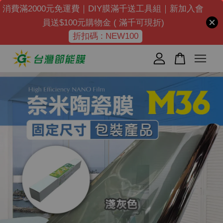
消費滿2000元免運費｜DIY膜滿千送工具組｜新加入會
員送$100元購物金 ( 滿千可現折)
折扣碼 : NEW100
您的購物車目前還是空的。
繼續購物