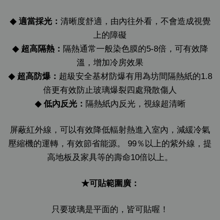
◆
適當採光：
清晰度舒適，由內往外看，不會造成視覺
上的障礙
◆
超高隔熱：
隔熱通常一般染色膜的5-8倍，可有效降
溫，增加冷房效果
◆
超高防爆：
超級安全基材防爆有用為坊間隔熱紙的1.8
倍更有效防止玻璃爆裂四處飛散傷人
◆
低內反光：
隔熱紙內反光，視線超清晰
屏蔽紅外線，可以有效降低輻射熱進入室內，減緩冷氣
壓縮機的運轉，有效節省能源。 99％以上的紫外線，提
高地板及家具等的壽命10倍以上。
★可貼範圍廣：
只要玻璃是平面的，皆可貼喔！