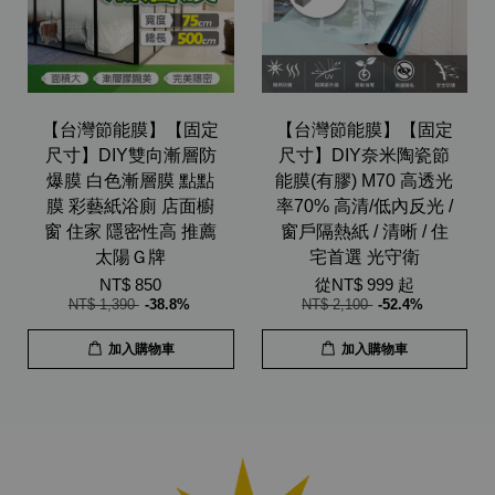
【台灣節能膜】【固定
【台灣節能膜】【固定
尺寸】DIY雙向漸層防
尺寸】DIY奈米陶瓷節
爆膜 白色漸層膜 點點
能膜(有膠) M70 高透光
膜 彩藝紙浴廁 店面櫥
率70% 高清/低內反光 /
窗 住家 隱密性高 推薦
窗戶隔熱紙 / 清晰 / 住
太陽Ｇ牌
宅首選 光守衛
NT$ 850
從
NT$ 999
起
NT$ 1,390
-38.8%
NT$ 2,100
-52.4%
加入購物車
加入購物車