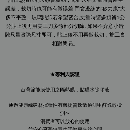
請留意捲尺的尺頭會鬆動，每把尺在丈量時會產生
誤差，裁切時也可能有微誤差 門窗邊緣的"矽力康"大
多不平整，玻璃貼紙若希望密合,丈量時請多預留1公
分貼上後再用美工刀多餘部分切除, 如果不介意小縫
隙只量實際尺寸即可，貼上後不用再做裁切，施工會
相對簡易。
★專利與認證
台灣節能膜使用之隔熱膜，貼膜水除膠液
通過健康綠建材揮發性有機物質逸散檢測甲醛逸散檢
測〜
消費者可以放心的使用
並安心享受無毒生活健康光線空間