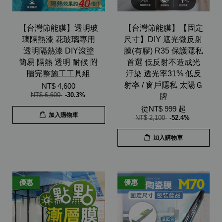
【台灣節能膜】透明玻
【台灣節能膜】【固定
璃隔熱漆 花玻璃專用
尺寸】DIY 遮光微反射
透明隔熱漆 DIY滾塗
膜(有膠) R35 保護隱私
簡易 隔熱 透明 耐候 附
首選 低反射不造成光
贈完整施工工具組
汙染 透光率31% 低反
射率 / 窗戶隱私 太陽Ｇ
NT$ 4,600
NT$ 6,600
-30.3%
牌
從
NT$ 999
起
加入購物車
NT$ 2,100
-52.4%
加入購物車
優惠
優惠