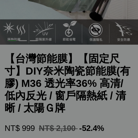
【台灣節能膜】【固定尺
寸】DIY奈米陶瓷節能膜(有
膠) M36 透光率36% 高清/
低內反光 / 窗戶隔熱紙 / 清
晰 / 太陽Ｇ牌
NT$ 999
NT$ 2,100
-52.4%