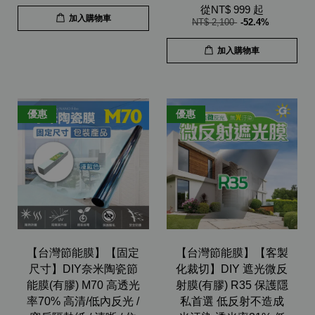
從
NT$ 999
起
加入購物車
NT$ 2,100
-52.4%
加入購物車
優惠
優惠
【台灣節能膜】【固定
【台灣節能膜】【客製
尺寸】DIY奈米陶瓷節
化裁切】DIY 遮光微反
能膜(有膠) M70 高透光
射膜(有膠) R35 保護隱
率70% 高清/低內反光 /
私首選 低反射不造成