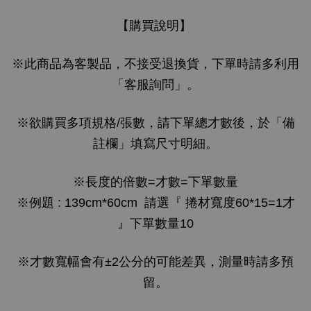
【購買說明】
※此商品為客製品，不接受退換貨，下單時請多利用
「客服詢問」。
※欲購買多項規格/張數，請下單總才數後，於「備
註欄」填寫尺寸明細。
※
長度的倍數=才數=下單數量
※
例題 : 139cm*60cm 請選『 捲材寬度60*15=1才
』下單數量10
※才數寬幅會有±2公分的可能差異，測量時請多預
留。