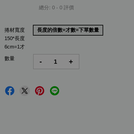
總分:
0
-
0
評價
捲材寬度
長度的倍數=才數=下單數量
150*長度
6cm=1才
數量
-
+