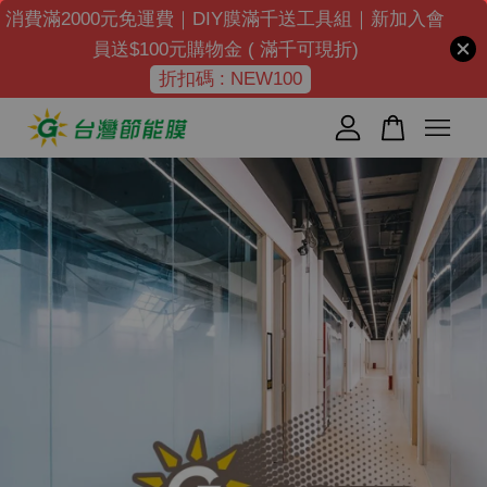
消費滿2000元免運費｜DIY膜滿千送工具組｜新加入會
員送$100元購物金 ( 滿千可現折)
折扣碼 : NEW100
您的購物車目前還是空的。
繼續購物