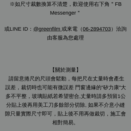
※如尺寸裁數換算不清楚，歡迎使用右下角＂FB
Messenger＂
或LINE ID：
@
greenfilm
或來電（
06-2894703
）洽詢
由客服為您處理
【關於測量】
請留意捲尺的尺頭會鬆動，每把尺在丈量時會產生
誤差，裁切時也可能有微誤差 門窗邊緣的"矽力康"大
多不平整，玻璃貼紙若希望密合,丈量時請多預留1公
分貼上後再用美工刀多餘部分切除, 如果不介意小縫
隙只量實際尺寸即可，貼上後不用再做裁切，施工會
相對簡易。