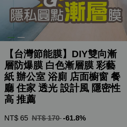
【台灣節能膜】DIY雙向漸
層防爆膜 白色漸層膜 彩藝
紙 辦公室 浴廁 店面櫥窗 餐
廳 住家 透光 設計風 隱密性
高 推薦
NT$ 65
NT$ 170
-61.8%