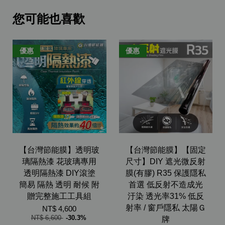
您可能也喜歡
優惠
優惠
【台灣節能膜】透明玻
【台灣節能膜】【固定
璃隔熱漆 花玻璃專用
尺寸】DIY 遮光微反射
透明隔熱漆 DIY滾塗
膜(有膠) R35 保護隱私
簡易 隔熱 透明 耐候 附
首選 低反射不造成光
贈完整施工工具組
汙染 透光率31% 低反
射率 / 窗戶隱私 太陽Ｇ
NT$ 4,600
NT$ 6,600
-30.3%
牌