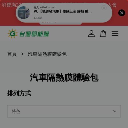
消費滿2000元免運費｜DIY膜滿千送工具組｜新加入會
有人
added to cart
PU【填縫發泡劑】修繕五金 膠類 黏著劑 接著劑 填縫劑 PU發泡劑 發泡填縫劑 隔音泡棉 防漏
員送$100元購物金 ( 滿千可現折)
4 小時前
折扣碼 : NEW100
您的購物車目前還是空的。
繼續購物
›
首頁
汽車隔熱膜體驗包
汽車隔熱膜體驗包
排列方式