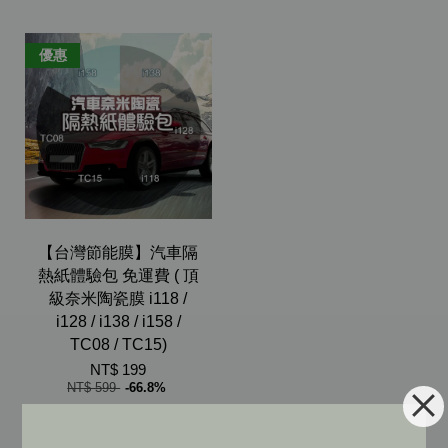
優惠
【台灣節能膜】汽車隔
熱紙體驗包 免運費 ( 頂
級奈米陶瓷膜 i118 /
i128 / i138 / i158 /
TC08 / TC15)
NT$ 199
NT$ 599
-66.8%
加入購物車