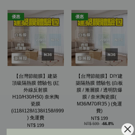
優惠
優惠
【台灣節能膜】建築
【台灣節能膜】DIY建
頂級隔熱膜 體驗包 (紅
築隔熱膜 體驗包 (白板
外線反射膜
膜 / 漸層膜 / 透明防爆
H10/H30/H50) 奈米陶
膜 / 奈米陶瓷膜(
瓷膜
M36/M70/R35 ) (免運
(i118/i128/i138/i158/i999
費)
) 免運費
NT$ 199
NT$ 599
-66.8%
NT$ 199
NT$ 599
-66.8%