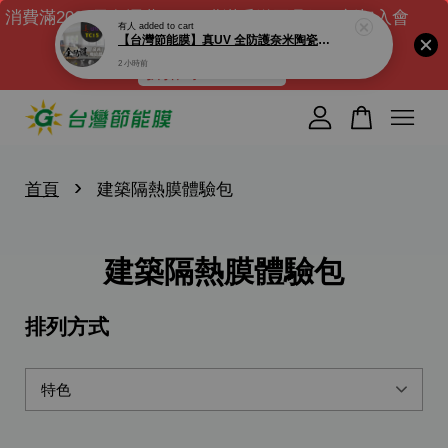
消費滿2000元免運費｜DIY膜滿千送工具組｜新加入會
有人
added to cart
【台灣節能膜】真UV 全防護奈米陶瓷膜 TC15-透光率14% 低內反光. 100%完全阻隔紫外線 UV400 光守衛 窗戶隔熱紙
員送$100元購物金 ( 滿千可現折)
2 小時前
折扣碼 : NEW100
您的購物車目前還是空的。
繼續購物
›
首頁
建築隔熱膜體驗包
建築隔熱膜體驗包
排列方式