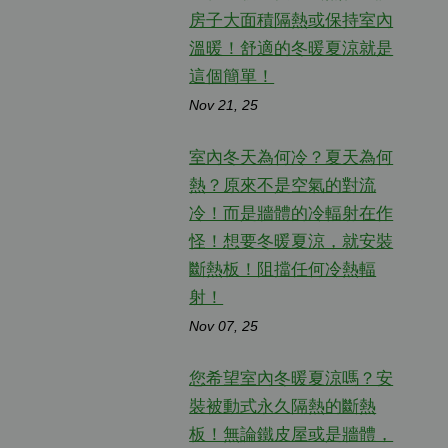
房子大面積隔熱或保持室內
溫暖！舒適的冬暖夏涼就是
這個簡單！
Nov 21, 25
室內冬天為何冷？夏天為何
熱？原來不是空氣的對流
冷！而是牆體的冷輻射在作
怪！想要冬暖夏涼，就安裝
斷熱板！阻擋任何冷熱輻
射！
Nov 07, 25
您希望室內冬暖夏涼嗎？安
裝被動式永久隔熱的斷熱
板！無論鐵皮屋或是牆體，