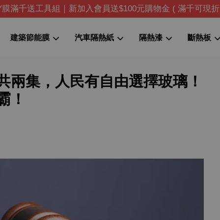
IY膜滿千送工具組｜新加入會員送$100元購物金 ( 滿千可現折
建築節能膜
汽車隔熱紙
隔熱漆
斷熱板
共兩集，人民有自由選擇玻璃！
您的購物車目前還是空的。
霸！
繼續購物