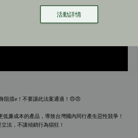
活動詳情
身阻擋✊！不要讓此法案通過！😠😠
進口更低廉成本的產品，導致台灣國內同行產生惡性競爭！
要立法，不讓傾銷行為猖狂！