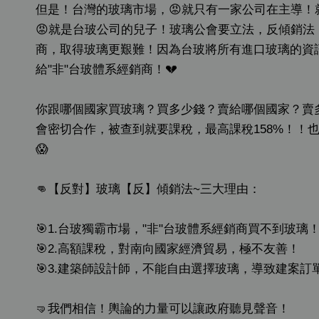
但是！台灣的玻璃市場，😡就只有一家公司在主導
😡就是台玻公司的兒子！玻璃公會要立法，反傾銷法
商，取得玻璃更艱難！因為台玻將所有進口玻璃的資
給"非"台玻體系經銷商！💔
你跟哪個國家買玻璃？買多少錢？賣給哪個國家？賣
會密切合作，被查到就要課稅，最高課稅158%！！也就
😱
👊【反對】玻璃【反】傾銷法~三大理由：
🎯1.台玻獨霸市場，"非"台玻體系經銷商買不到玻璃
🎯2.高額課稅，對南向國家經濟貿易，極不友善！
🎯3.建築師設計師，不能自由選擇玻璃，導致建案訂
🤜我們相信！輿論的力量可以讓政府聽見聲音！