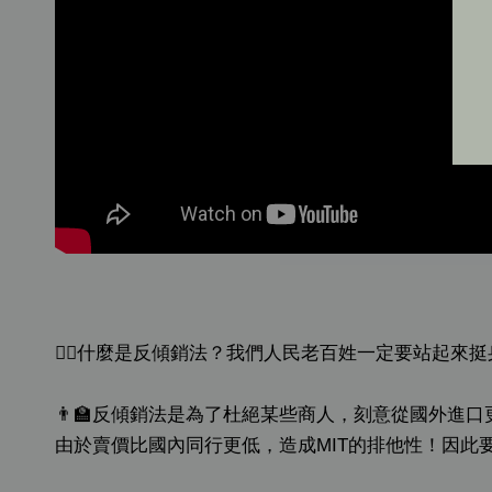
👩‍⚖什麼是反傾銷法？我們人民老百姓一定要站起來挺
👨‍🏫反傾銷法是為了杜絕某些商人，刻意從國外
由於賣價比國內同行更低，造成MIT的排他性！因此