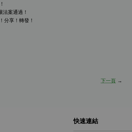
！
讓法案通過！
言！分享！轉發！
下一頁
→
快速連結