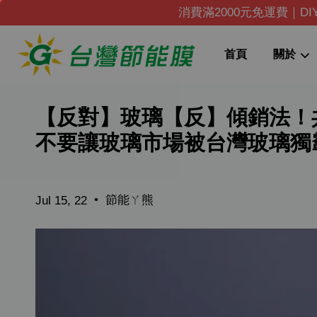
消費滿2000元免運費｜D
首頁
關於
【反對】玻璃【反】傾銷法！
不要讓玻璃市場被台灣玻璃獨
•
節能ㄚ熊
Jul 15, 22