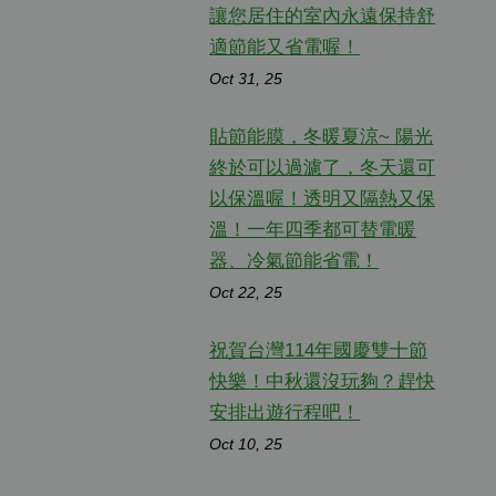
讓您居住的室內永遠保持舒
適節能又省電喔！
Oct 31, 25
貼節能膜，冬暖夏涼~ 陽光
終於可以過濾了，冬天還可
以保溫喔！透明又隔熱又保
溫！一年四季都可替電暖
器、冷氣節能省電！
Oct 22, 25
祝賀台灣114年國慶雙十節
快樂！中秋還沒玩夠？趕快
安排出遊行程吧！
Oct 10, 25