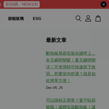
)
折扣碼 : NEW100
節能玻璃
ESG
最新文章
斷熱板簡易安裝在牆壁上，
冬天瞬間變暖！夏天瞬間變
涼！不使用時可快速拆下收
回，想要室內舒適？就是如
此簡單方便！
Dec 05, 25
可以隔熱又禦寒？窗戶貼節
能膜！牆體安裝斷熱板！讓