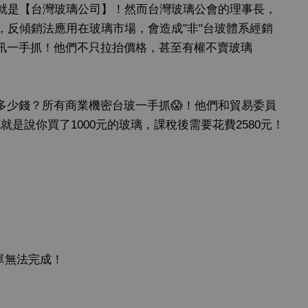
！就是【台灣玻璃公司】！然而台灣玻璃公會的理事長，
，反傾銷法應用在玻璃市場，會造成"非"台玻體系經銷
訊一手抓！他們不只拉抬價格，甚至有權不賣玻璃
多少錢？所有商業機密台玻一手抓😱！他們和貿易委員
是說你買了1000元的玻璃，課稅後需要花費2580元！
！
單無法完成！