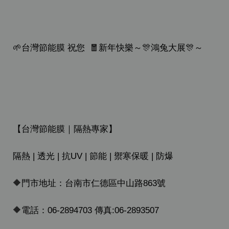
🌱台灣節能膜 祝您 🧧新年快樂～🎊鴻兔大展🎊～
【台灣節能膜｜隔熱專家】
隔熱 | 透光 | 抗UV | 節能 | 禦寒保暖 | 防爆
🔶門市地址：台南市仁德區中山路863號
🔶電話：06-2894703 傳真:06-2893507