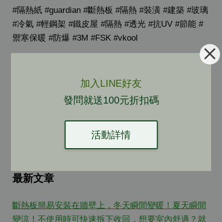
#隔熱紙 #guardian #斷熱板 #隔熱 #裝潢 #建築 #玻璃
#冷氣 #輕鋼架 #鐵皮屋 #隔熱 #透光 #抗UV #節能 #
禦寒保暖 #防爆 #3M #FSK #vkool
加入LINE好友
發問就送100元折扣碼
←
上一頁
下一頁
→
活動詳情
最新文章
斷熱板簡易安裝在牆壁上，冬天瞬間變暖！夏天瞬間
變涼！不使用時可快速拆下收回，想要室內舒適？就