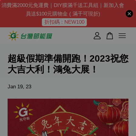
消費滿2000元免運費｜DIY膜滿千送工具組｜新加入會
員送$100元購物金 ( 滿千可現折)
折扣碼 : NEW100
您的購物車目前還是空的。
繼續購物
超級假期準備開跑！2023祝您
大吉大利！鴻兔大展！
Jan 19, 23