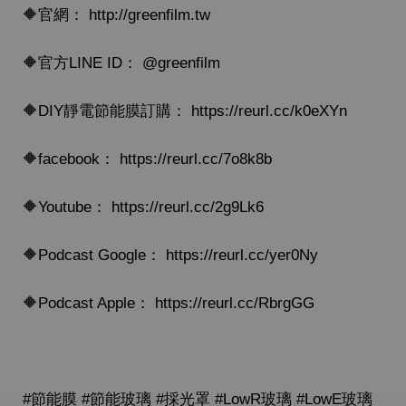
🔶官網： http://greenfilm.tw
🔶官方LINE ID： @greenfilm
🔶DIY靜電節能膜訂購： https://reurl.cc/k0eXYn
🔶facebook： https://reurl.cc/7o8k8b
🔶Youtube： https://reurl.cc/2g9Lk6
🔶Podcast Google： https://reurl.cc/yer0Ny
🔶Podcast Apple： https://reurl.cc/RbrgGG
#節能膜 #節能玻璃 #採光罩 #LowR玻璃 #LowE玻璃