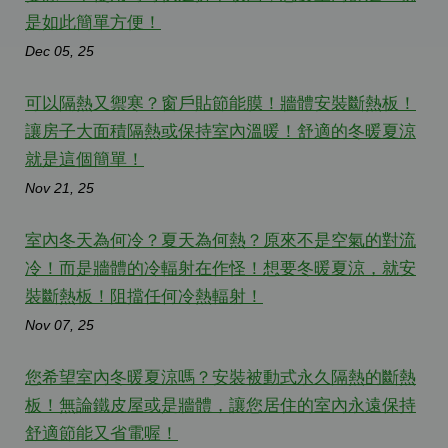
是如此簡單方便！
Dec 05, 25
可以隔熱又禦寒？窗戶貼節能膜！牆體安裝斷熱板！
讓房子大面積隔熱或保持室內溫暖！舒適的冬暖夏涼
就是這個簡單！
Nov 21, 25
室內冬天為何冷？夏天為何熱？原來不是空氣的對流
冷！而是牆體的冷輻射在作怪！想要冬暖夏涼，就安
裝斷熱板！阻擋任何冷熱輻射！
Nov 07, 25
您希望室內冬暖夏涼嗎？安裝被動式永久隔熱的斷熱
板！無論鐵皮屋或是牆體，讓您居住的室內永遠保持
舒適節能又省電喔！