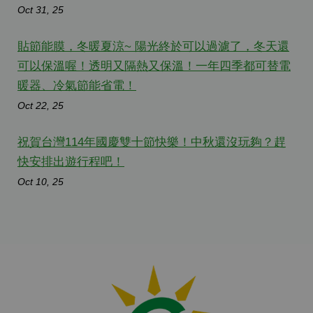
Oct 31, 25
貼節能膜，冬暖夏涼~ 陽光終於可以過濾了，冬天還
可以保溫喔！透明又隔熱又保溫！一年四季都可替電
暖器、冷氣節能省電！
Oct 22, 25
祝賀台灣114年國慶雙十節快樂！中秋還沒玩夠？趕
快安排出遊行程吧！
Oct 10, 25