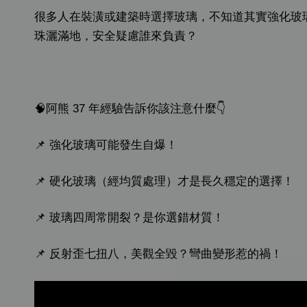
很多人在裝潢或建築時選擇玻璃，不知道其實強化玻璃
珠灑滿地，安全疑慮誰來負責？
🧠阿熊 37 年經驗告訴你該注意什麼👇
📌 強化玻璃可能發生自爆！
📌 硬化玻璃（經均質處理）才是長久穩定的選擇！
📌 玻璃四周常開裂？是你選錯材質！
📌 反射歪七扭八，美觀全毀？彎曲變形惹的禍！