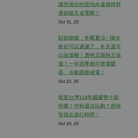
讓您居住的室內永遠保持舒
適節能又省電喔！
Oct 31, 25
貼節能膜，冬暖夏涼~ 陽光
終於可以過濾了，冬天還可
以保溫喔！透明又隔熱又保
溫！一年四季都可替電暖
器、冷氣節能省電！
Oct 22, 25
祝賀台灣114年國慶雙十節
快樂！中秋還沒玩夠？趕快
安排出遊行程吧！
Oct 10, 25