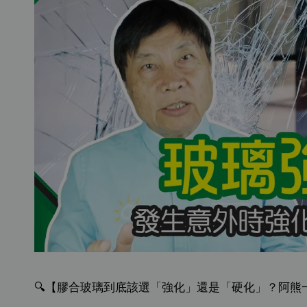
🔍【膠合玻璃到底該選「強化」還是「硬化」？阿熊