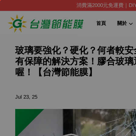
消費滿2000元免運費｜D
首頁
關於
玻璃要強化？硬化？何者較安
有保障的解決方案！膠合玻璃
喔！【台灣節能膜】
Jul 23, 25