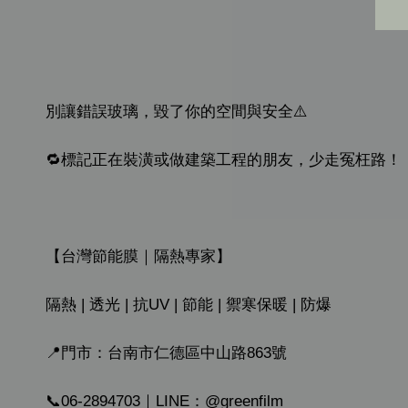
別讓錯誤玻璃，毀了你的空間與安全⚠️
🔁標記正在裝潢或做建築工程的朋友，少走冤枉路！
【台灣節能膜｜隔熱專家】
隔熱 | 透光 | 抗UV | 節能 | 禦寒保暖 | 防爆
📍門市：台南市仁德區中山路863號
📞06-2894703｜LINE：@greenfilm