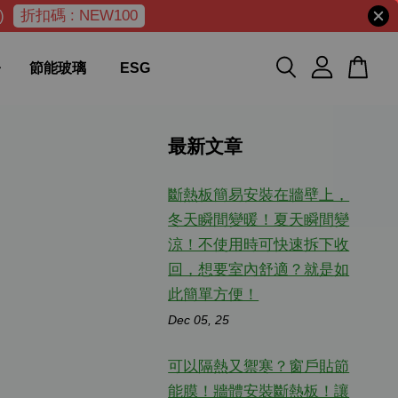
)
折扣碼 : NEW100
節能玻璃
ESG
最新文章
斷熱板簡易安裝在牆壁上，
冬天瞬間變暖！夏天瞬間變
涼！不使用時可快速拆下收
回，想要室內舒適？就是如
此簡單方便！
Dec 05, 25
可以隔熱又禦寒？窗戶貼節
能膜！牆體安裝斷熱板！讓