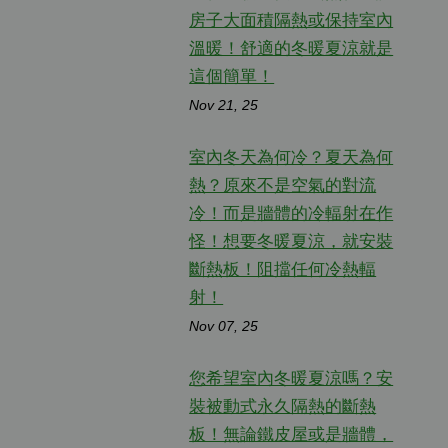
房子大面積隔熱或保持室內
溫暖！舒適的冬暖夏涼就是
這個簡單！
Nov 21, 25
室內冬天為何冷？夏天為何
熱？原來不是空氣的對流
冷！而是牆體的冷輻射在作
怪！想要冬暖夏涼，就安裝
斷熱板！阻擋任何冷熱輻
射！
Nov 07, 25
您希望室內冬暖夏涼嗎？安
裝被動式永久隔熱的斷熱
板！無論鐵皮屋或是牆體，