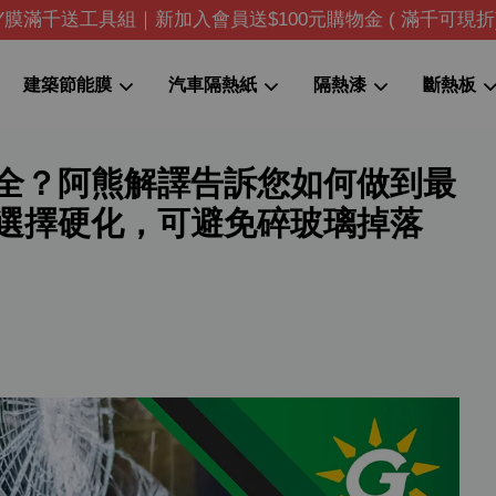
IY膜滿千送工具組｜新加入會員送$100元購物金 ( 滿千可現折
建築節能膜
汽車隔熱紙
隔熱漆
斷熱板
全？阿熊解譯告訴您如何做到最
您的購物車目前還是空的。
選擇硬化，可避免碎玻璃掉落
繼續購物