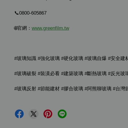
📞0800-605867
🌐官網：
www.greenfilm.tw
#玻璃知識 #強化玻璃 #硬化玻璃 #玻璃自爆 #安全建
#玻璃破裂 #裝潢必看 #建築玻璃 #斷熱玻璃 #反光玻
#玻璃反射 #節能建材 #膠合玻璃 #阿熊聊玻璃 #台灣