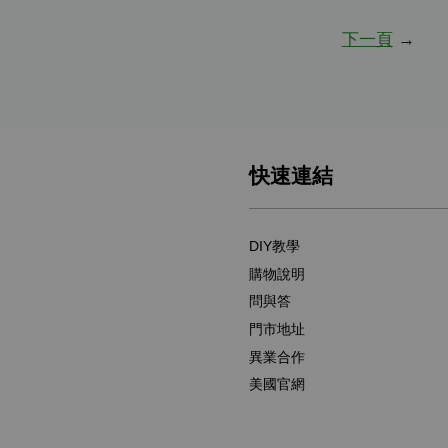
下一頁
→
快速連結
DIY教學
購物說明
問與答
門市地址
異業合作
美國官網