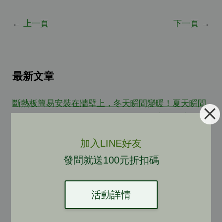
←
上一頁
下一頁
→
最新文章
斷熱板簡易安裝在牆壁上，冬天瞬間變暖！夏天瞬間
變涼！不使用時可快速拆下收回，想要室內舒適？就
是如此簡單方便！
加入LINE好友
Dec 05, 25
發問就送100元折扣碼
可以隔熱又禦寒？窗戶貼節能膜！牆體安裝斷熱板！
讓房子大面積隔熱或保持室內溫暖！舒適的冬暖夏涼
活動詳情
就是這個簡單！
Nov 21, 25