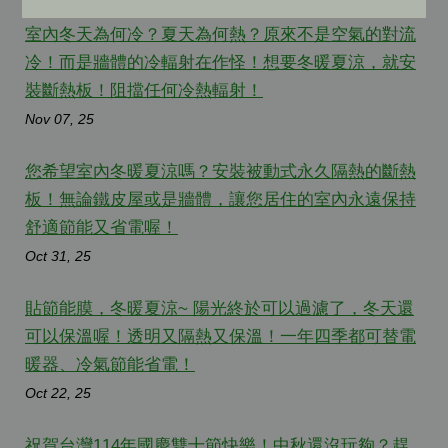
室內冬天為何冷？夏天為何熱？原來不是空氣的對流
冷！而是牆體的冷輻射在作怪！想要冬暖夏涼，就安
裝斷熱板！阻擋任何冷熱輻射！
Nov 07, 25
您希望室內冬暖夏涼嗎？安裝被動式永久隔熱的斷熱
板！無論鐵皮屋或是牆體，讓您居住的室內永遠保持
舒適節能又省電喔！
Oct 31, 25
貼節能膜，冬暖夏涼~ 陽光終於可以過濾了，冬天還
可以保溫喔！透明又隔熱又保溫！一年四季都可替電
暖器、冷氣節能省電！
Oct 22, 25
祝賀台灣114年國慶雙十節快樂！中秋還沒玩夠？趕