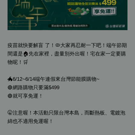
疫苗就快要解盲 了！🦠大家再忍耐一下吧！端午節期
間還是🏠先在家裡，盡量別外出喔！宅在家一定要購
物呢！🛒
🐲6/12~6/14端午連假來台灣節能膜購物~
🟢網路購物只要滿$499
🟢就可享免運！
🤫注意喔！本活動只限台灣本島，而斷熱板、電鍍泡
綿也不適用免運喔！