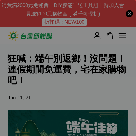
消費滿2000元免運費｜DIY膜滿千送工具組｜新加入會
員送$100元購物金 ( 滿千可現折)
折扣碼 : NEW100
您的購物車目前還是空的。
繼續購物
狂喊：端午別返鄉！沒問題！
連假期間免運費，宅在家購物
吧！
Jun 11, 21