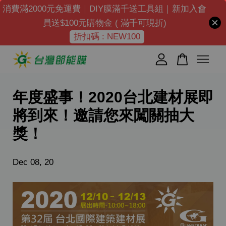
消費滿2000元免運費｜DIY膜滿千送工具組｜新加入會
員送$100元購物金 ( 滿千可現折)
折扣碼 : NEW100
您的購物車目前還是空的。
繼續購物
年度盛事！2020台北建材展即
將到來！邀請您來闖關抽大
獎！
Dec 08, 20