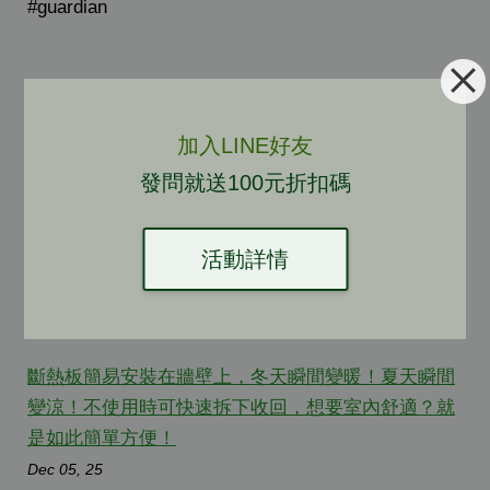
#guardian
加入LINE好友
發問就送100元折扣碼
←
上一頁
下一頁
→
活動詳情
最新文章
斷熱板簡易安裝在牆壁上，冬天瞬間變暖！夏天瞬間
變涼！不使用時可快速拆下收回，想要室內舒適？就
是如此簡單方便！
Dec 05, 25