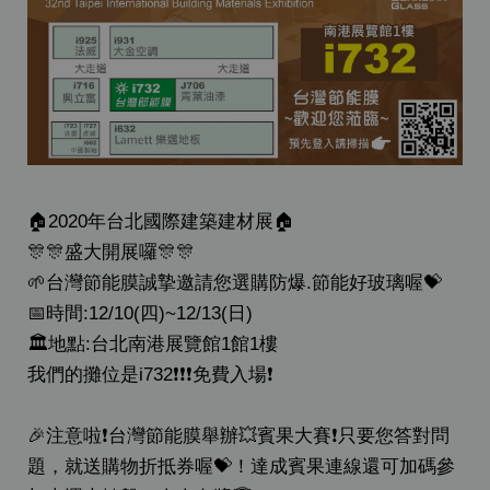
🏠2020年台北國際建築建材展🏠
🎊🎊盛大開展囉🎊🎊
🌱台灣節能膜誠摯邀請您選購防爆.節能好玻璃喔💝
📅時間:12/10(四)~12/13(日)
🏛地點:台北南港展覽館1館1樓
我們的攤位是i732❗❗❗免費入場❗
🎉注意啦❗台灣節能膜舉辦💥賓果大賽❗只要您答對問
題，就送購物折抵券喔💝！達成賓果連線還可加碼參